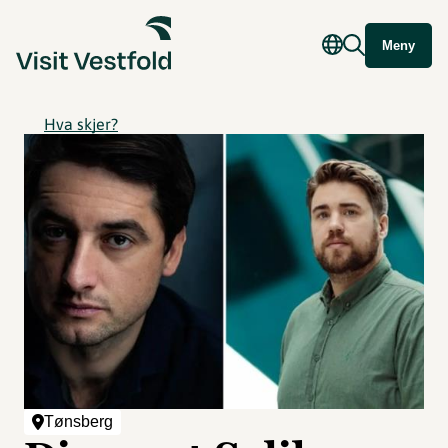
Meny
Hva skjer?
Tønsberg