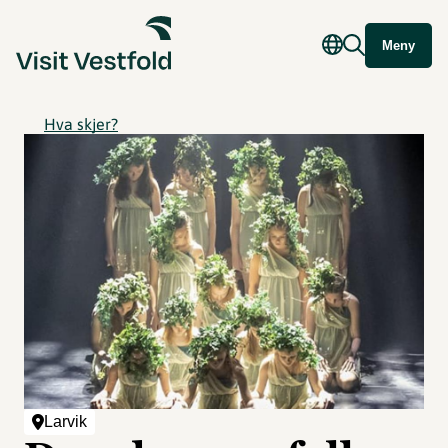
Meny
Hva skjer?
Larvik