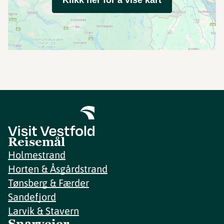
Klikk her for å vise kart
Reisemål
Holmestrand
Horten & Åsgårdstrand
Tønsberg & Færder
Sandefjord
Larvik & Stavern
Snarveier