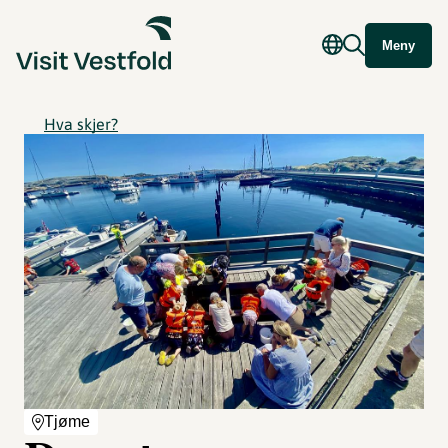
Meny
Hva skjer?
Tjøme