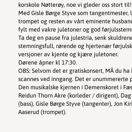
korskole Nøtterøy, noe vi gleder oss stort til!
Med Gisle Børge Styve som tangentmester, l
trompet og resten av vårt eminente husband,
fylt med vakre juletoner og god førjulsstem
Ta deg en pause fra julestria, senk skuldren
stemningsfull, rørende og hjertenær førjuls
versjoner av kjente og kjære juletoner.
Dørene åpner kl 17:30.
OBS: Selvom det er gratiskonsert, MÅ du ha b
scannes ved inngang. Det er unummererte pla
Den musikalske kjernen i Demenskoret i Færd
Reidun Thorn Akre (korleder / dirigent), Da
(bass), Gisle Børge Styve (tangenter), Jon K
Aaserud (trompet).