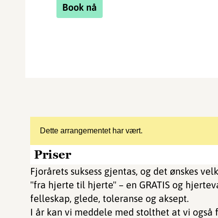
Book nå
Dette arrangementet har vært.
Priser
Fjorårets suksess gjentas, og det ønskes ve
"fra hjerte til hjerte" – en GRATIS og hjert
felleskap, glede, toleranse og aksept.
I år kan vi meddele med stolthet at vi også 