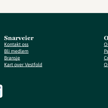
Snarveier
O
Kontakt oss
O
Bli medlem
P
Bransje
C
Kart over Vestfold
O