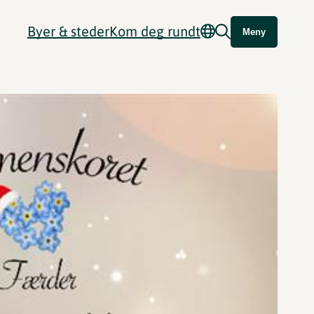
Byer & steder
Kom deg rundt
Meny