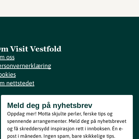
m Visit Vestfold
m oss
ersonvernerklæring
ookies
m nettstedet
Meld deg på nyhetsbrev
Meld deg på nyhetsbrev
Oppdag mer! Motta skjulte perler, ferske tips og
Bli med
spennende arrangementer. Meld deg på nyhetsbrevet
og få skreddersydd inspirasjon rett i innboksen. Én e-
Ved å melde deg inn godtar du våre vilkår i henhold til vår
post i måneden. Ingen spam, bare skikkelige tips.
personvernerklæring
.