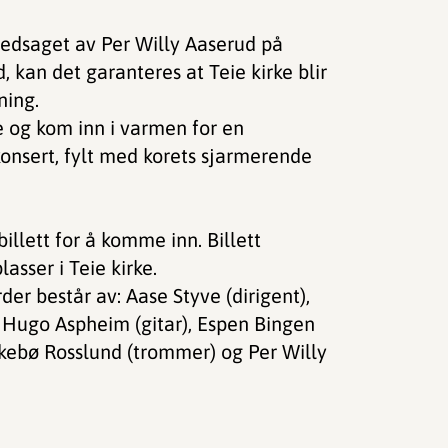
edsaget av Per Willy Aaserud på
 kan det garanteres at Teie kirke blir
ning.
e og kom inn i varmen for en
konsert, fylt med korets sjarmerende
illett for å komme inn. Billett
sser i Teie kirke.
er består av: Aase Styve (dirigent),
g Hugo Aspheim (gitar), Espen Bingen
irkebø Rosslund (trommer) og Per Willy