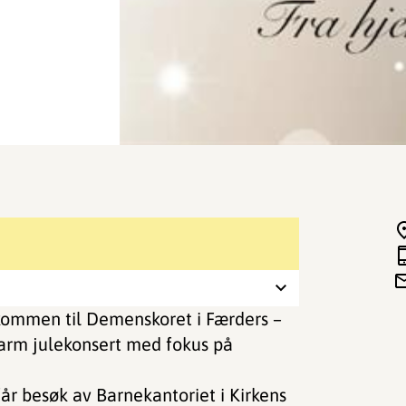
lkommen til Demenskoret i Færders –
evarm julekonsert med fokus på
får besøk av Barnekantoriet i Kirkens