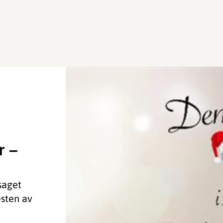
r –
saget
esten av