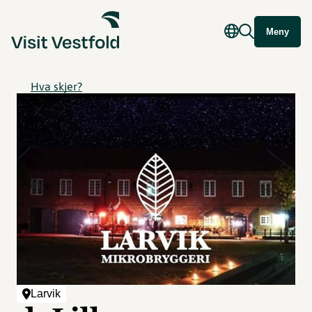
Meny
Hva skjer?
Larvik