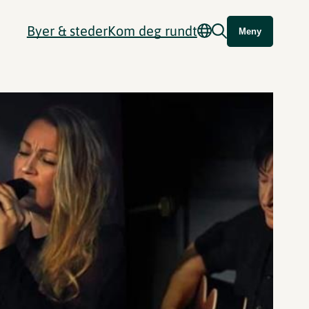
Byer & steder
Kom deg rundt
Meny