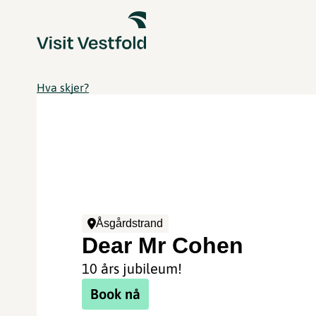
Hva skjer?
Åsgårdstrand
Dear Mr Cohen
10 års jubileum!
Book nå