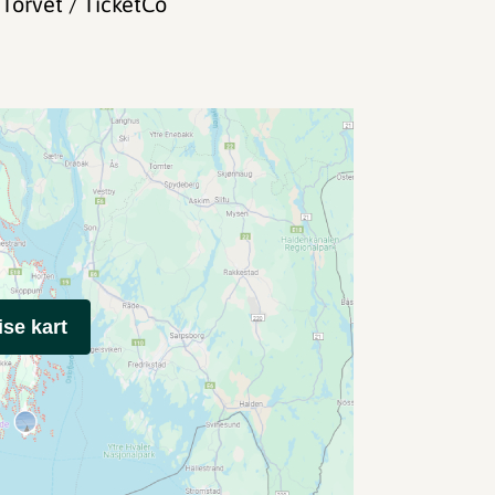
 Torvet / TicketCo
ise kart