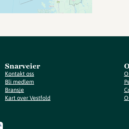
Snarveier
O
Kontakt oss
O
Bli medlem
P
Bransje
C
Kart over Vestfold
O