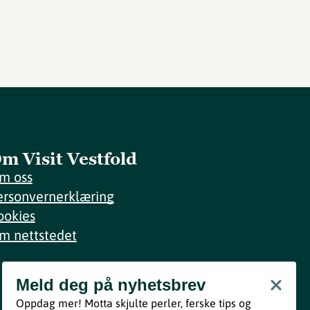
m Visit Vestfold
m oss
ersonvernerklæring
ookies
m nettstedet
Meld deg på nyhetsbrev
Meld deg på nyhetsbrev
Oppdag mer! Motta skjulte perler, ferske tips og
Bli med