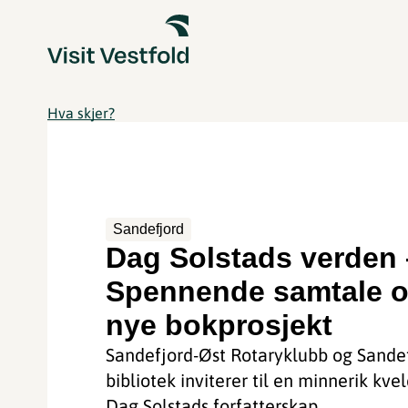
Hva skjer?
Sandefjord
Dag Solstads verden 
Spennende samtale 
nye bokprosjekt
Sandefjord-Øst Rotaryklubb og Sande
bibliotek inviterer til en minnerik kve
Dag Solstads forfatterskap.