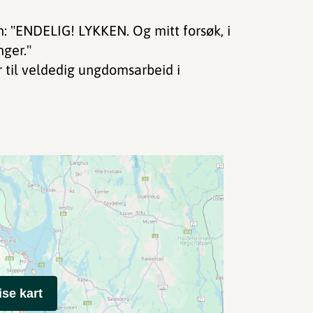
an: "ENDELIG! LYKKEN. Og mitt forsøk, i
nger."
r til veldedig ungdomsarbeid i
ise kart