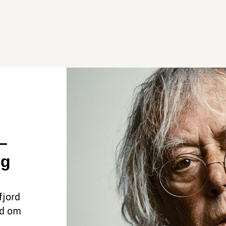
–
og
fjord
ld om