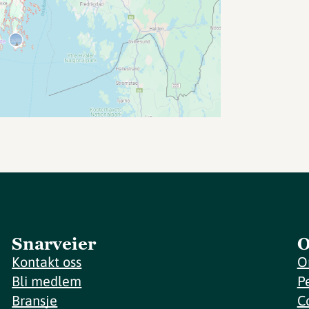
Snarveier
O
Kontakt oss
O
Bli medlem
P
Bransje
C