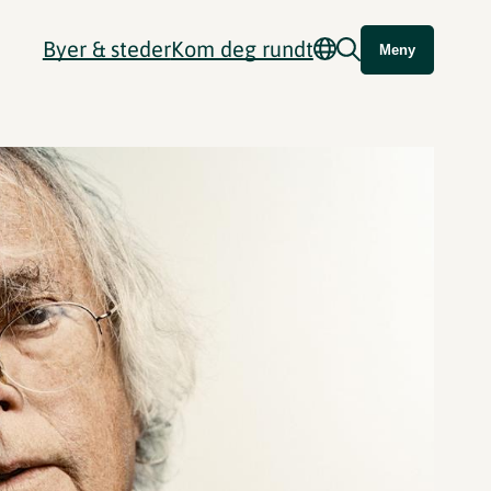
Byer & steder
Kom deg rundt
Meny