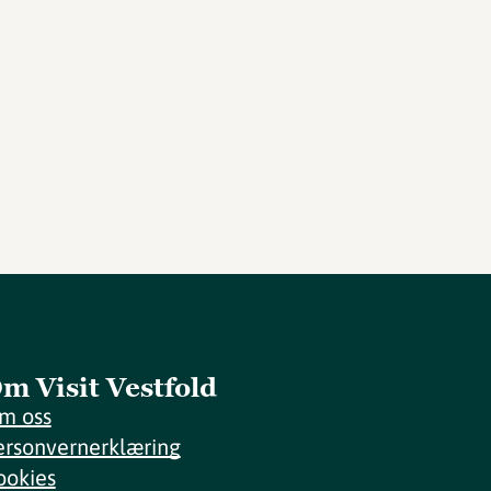
m Visit Vestfold
m oss
ersonvernerklæring
ookies