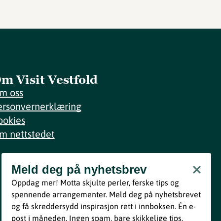
m Visit Vestfold
m oss
ersonvernerklæring
ookies
m nettstedet
Meld deg på nyhetsbrev
Meld deg på nyhetsbrev
Oppdag mer! Motta skjulte perler, ferske tips og
Bli med
spennende arrangementer. Meld deg på nyhetsbrevet
og få skreddersydd inspirasjon rett i innboksen. Én e-
Ved å melde deg inn godtar du våre vilkår i henhold til vår
post i måneden. Ingen spam, bare skikkelige tips.
personvernerklæring
.