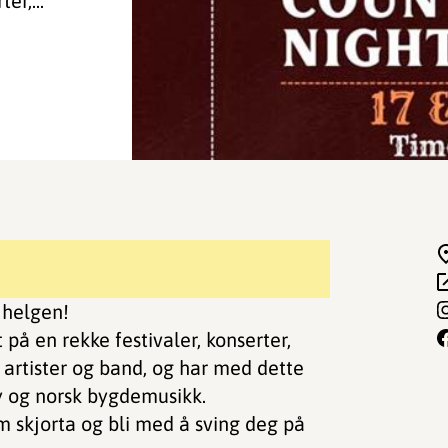
er,...
 helgen!
å en rekke festivaler, konserter,
artister og band, og har med dette
y og norsk bygdemusikk.
m skjorta og bli med å sving deg på