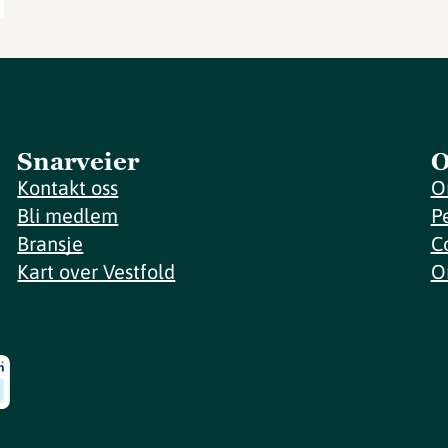
Snarveier
O
Kontakt oss
O
Bli medlem
P
Bransje
C
Kart over Vestfold
O