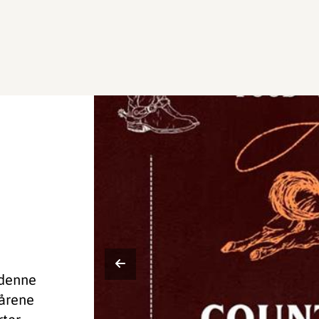
j
 denne
 årene