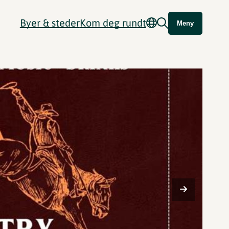
Byer & steder
Kom deg rundt
Meny