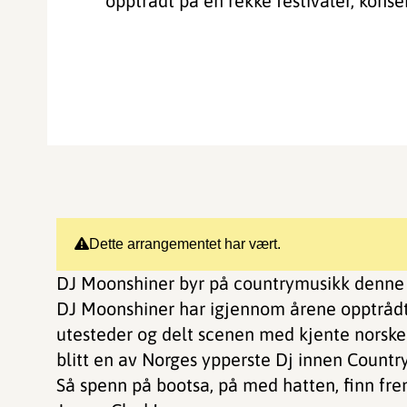
opptrådt på en rekke festivaler, konsert
Dette arrangementet har vært.
DJ Moonshiner byr på countrymusikk denne
DJ Moonshiner har igjennom årene opptrådt p
utesteder og delt scenen med kjente norske 
blitt en av Norges ypperste Dj innen Countr
Så spenn på bootsa, på med hatten, finn fre