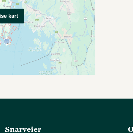
ise kart
Snarveier
O