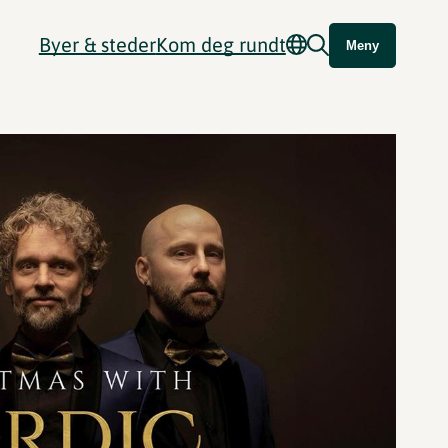
Byer & steder
Kom deg rundt
Meny