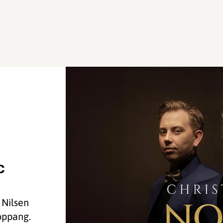
c
 Nilsen
oppang.