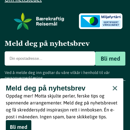
Meld deg på nyhetsbrev
Bli med
Ved å melde deg inn godtar du våre vilkår i henhold til vår
personvernerklæring
.
www.visitvestfold.com
Meld deg på nyhetsbrev
Turistinformasjon
Oppdag mer! Motta skjulte perler, ferske tips og
Vestfold Fylkeskommune
spennende arrangementer. Meld deg på nyhetsbrevet
By
Breakfast
og få skreddersydd inspirasjon rett i innboksen. Én e-
post i måneden. Ingen spam, bare skikkelige tips.
Bli med