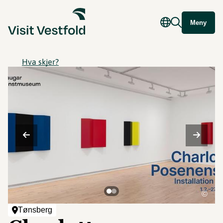
Meny
Hva skjer?
©
Tønsberg