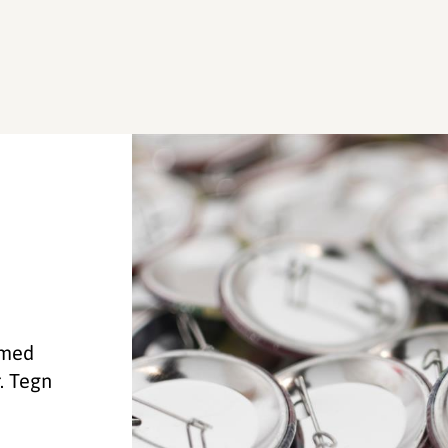
 med
r. Tegn