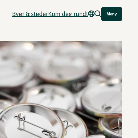
Byer & steder
Kom deg rundt
Meny