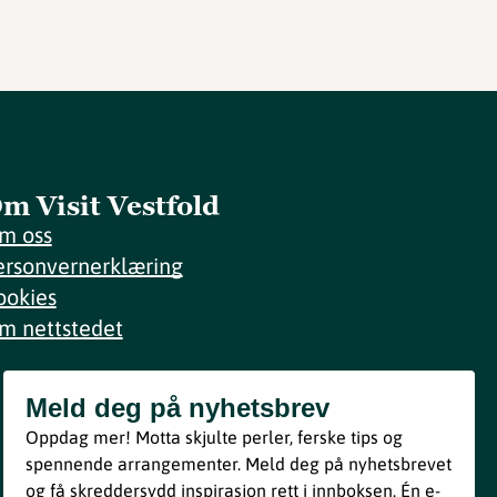
m Visit Vestfold
m oss
ersonvernerklæring
ookies
m nettstedet
Meld deg på nyhetsbrev
Meld deg på nyhetsbrev
Oppdag mer! Motta skjulte perler, ferske tips og
Bli med
spennende arrangementer. Meld deg på nyhetsbrevet
og få skreddersydd inspirasjon rett i innboksen. Én e-