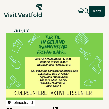
Meny
Hva skjer?
Holmestrand