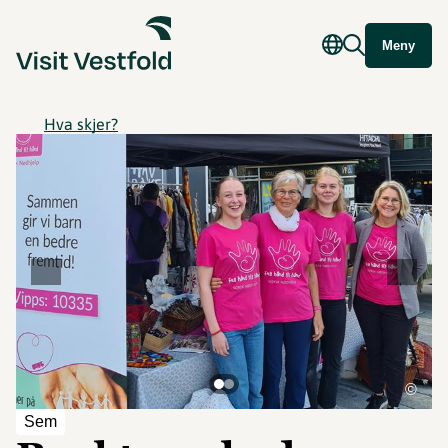
Meny
Hva skjer?
©
Sem