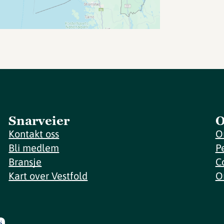
Snarveier
O
Kontakt oss
O
Bli medlem
P
Bransje
C
Kart over Vestfold
O