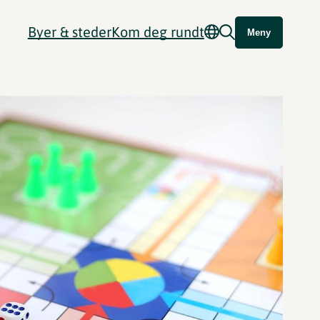
Byer & steder
Kom deg rundt
Meny