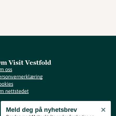
m Visit Vestfold
m oss
ersonvernerklæring
ookies
m nettstedet
Meld deg på nyhetsbrev
Meld deg på nyhetsbrev