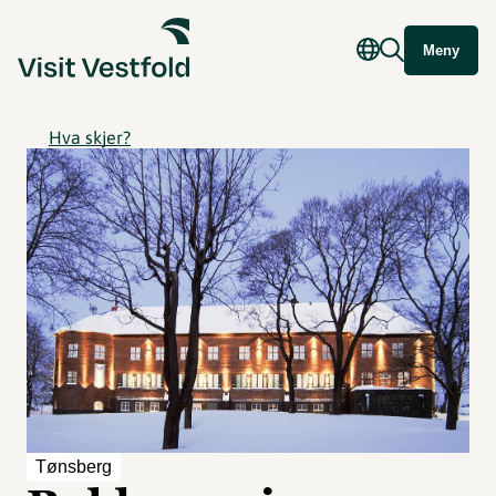
Meny
Hva skjer?
Tønsberg