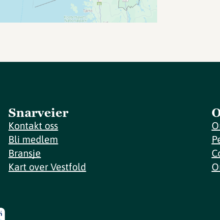
Snarveier
O
Kontakt oss
O
Bli medlem
P
Bransje
C
Kart over Vestfold
O