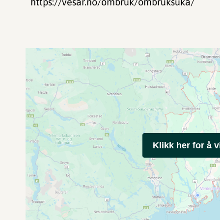
https://vesar.no/ombruk/ombruksuka/
Klikk her for å v