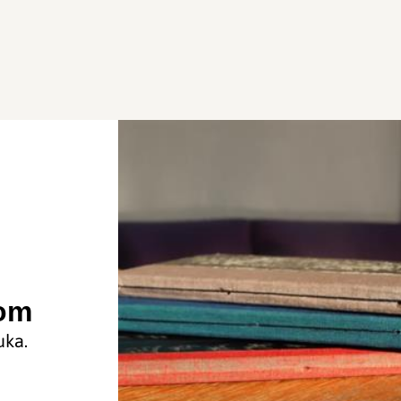
dom
uka.