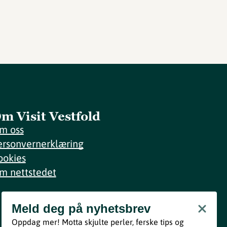
m Visit Vestfold
m oss
ersonvernerklæring
ookies
m nettstedet
Meld deg på nyhetsbrev
Meld deg på nyhetsbrev
Oppdag mer! Motta skjulte perler, ferske tips og
Bli med