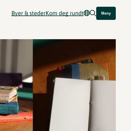
Byer & steder
Kom deg rundt
Meny