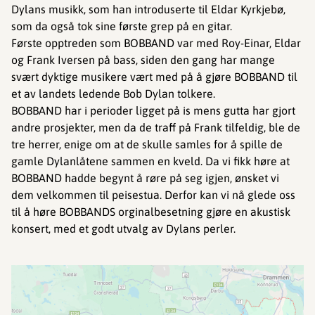
Dylans musikk, som han introduserte til Eldar Kyrkjebø,
som da også tok sine første grep på en gitar.
Første opptreden som BOBBAND var med Roy-Einar, Eldar
og Frank Iversen på bass, siden den gang har mange
svært dyktige musikere vært med på å gjøre BOBBAND til
et av landets ledende Bob Dylan tolkere.
BOBBAND har i perioder ligget på is mens gutta har gjort
andre prosjekter, men da de traff på Frank tilfeldig, ble de
tre herrer, enige om at de skulle samles for å spille de
gamle Dylanlåtene sammen en kveld. Da vi fikk høre at
BOBBAND hadde begynt å røre på seg igjen, ønsket vi
dem velkommen til peisestua. Derfor kan vi nå glede oss
til å høre BOBBANDS orginalbesetning gjøre en akustisk
konsert, med et godt utvalg av Dylans perler.