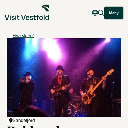
Meny
Hva skjer?
Sandefjord