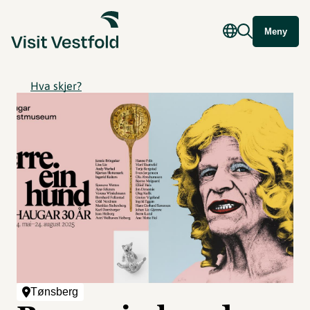
Meny
Hva skjer?
Tønsberg