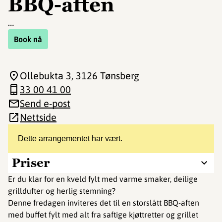
BBQ-aften
…
Book nå
Ollebukta 3
, 3126 Tønsberg
33 00 41 00
Send e-post
Nettside
Dette arrangementet har vært.
Priser
Er du klar for en kveld fylt med varme smaker, deilige
grilldufter og herlig stemning?
Denne fredagen inviteres det til en storslått BBQ-aften
med buffet fylt med alt fra saftige kjøttretter og grillet