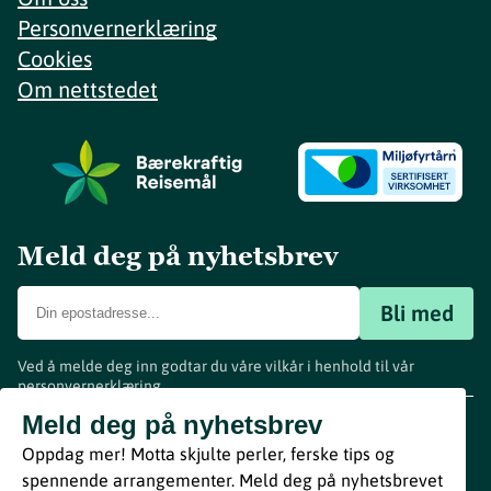
Personvernerklæring
Cookies
Om nettstedet
Meld deg på nyhetsbrev
Bli med
Ved å melde deg inn godtar du våre vilkår i henhold til vår
personvernerklæring
.
www.visitvestfold.com
Meld deg på nyhetsbrev
Turistinformasjon
Oppdag mer! Motta skjulte perler, ferske tips og
Vestfold Fylkeskommune
spennende arrangementer. Meld deg på nyhetsbrevet