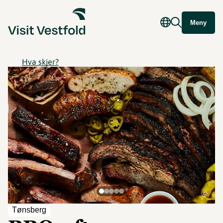
Meny
Hva skjer?
©
Tønsberg