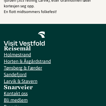
fjorden (303 retning Larvik), etter Granholmen løser
kortesjen seg opp.
En flott midtsommers folkefest!
Reisemål
Holmestrand
Horten & Åsgårdstrand
Tønsberg & Færder
Sandefjord
Larvik & Stavern
Snarveier
Kontakt oss
Bli medlem