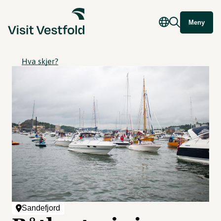
Meny
Hva skjer?
Sandefjord