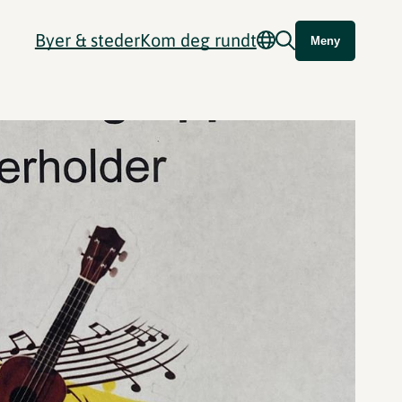
Byer & steder
Kom deg rundt
Meny