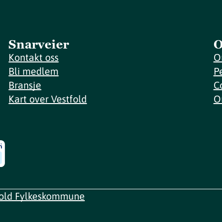
Snarveier
O
Kontakt oss
O
Bli medlem
P
Bransje
C
Kart over Vestfold
O
fold Fylkeskommune