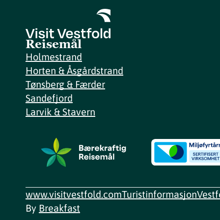
Reisemål
Holmestrand
Horten & Åsgårdstrand
Tønsberg & Færder
Sandefjord
Larvik & Stavern
www.visitvestfold.com
Turistinformasjon
Vest
By
Breakfast