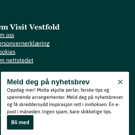
m Visit Vestfold
m oss
ersonvernerklæring
ookies
m nettstedet
Meld deg på nyhetsbrev
Meld deg på nyhetsbrev
Oppdag mer! Motta skjulte perler, ferske tips og
Bli med
spennende arrangementer. Meld deg på nyhetsbrevet
og få skreddersydd inspirasjon rett i innboksen. Én e-
Ved å melde deg inn godtar du våre vilkår i henhold til vår
post i måneden. Ingen spam, bare skikkelige tips.
personvernerklæring
.
Bli med