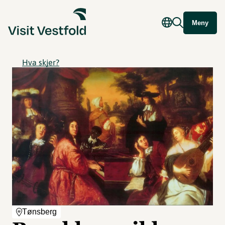
Meny
Hva skjer?
Tønsberg