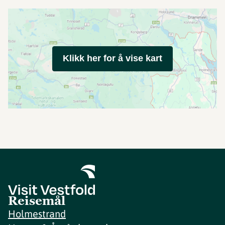
Klikk her for å vise kart
Reisemål
Holmestrand