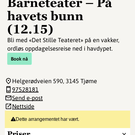
Barneteater – På
havets bunn
(12.15)
Bli med «Det Stille Teateret» på en vakker,
ordløs oppdagelsesreise ned i havdypet.
Book nå
Helgerødveien 590
, 3145 Tjøme
97528181
Send e-post
Nettside
Dette arrangementet har vært.
Priser