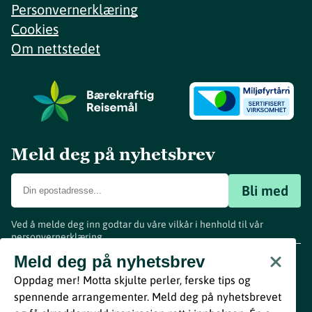
Personvernerklæring
Cookies
Om nettstedet
Meld deg på nyhetsbrev
Bli med
Ved å melde deg inn godtar du våre vilkår i henhold til vår
personvernerklæring
.
www.visitvestfold.com
Meld deg på nyhetsbrev
Turistinformasjon
Oppdag mer! Motta skjulte perler, ferske tips og
Vestfold Fylkeskommune
spennende arrangementer. Meld deg på nyhetsbrevet
By
Breakfast