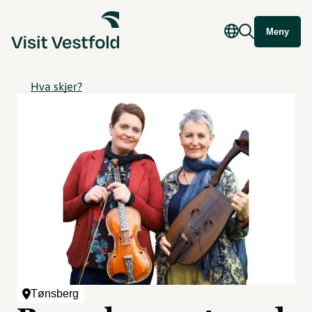
Meny
Hva skjer?
Tønsberg