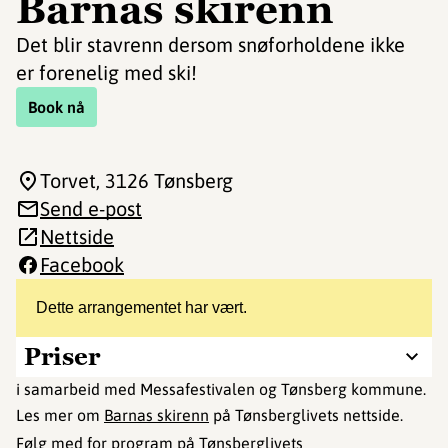
Barnas skirenn
Det blir stavrenn dersom snøforholdene ikke
er forenelig med ski!
Book nå
Torvet
, 3126 Tønsberg
Send e-post
Nettside
Facebook
Dette arrangementet har vært.
Priser
i samarbeid med Messafestivalen og Tønsberg kommune.
Les mer om
Barnas skirenn
på Tønsberglivets nettside.
Følg med for program på
Tønsberglivets