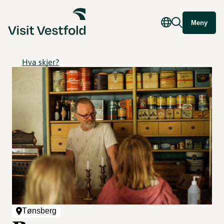
Meny
Hva skjer?
Tønsberg