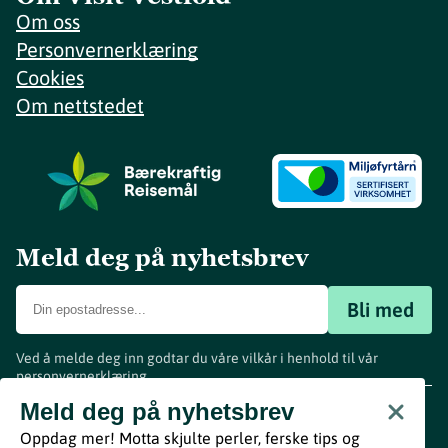
Om oss
Personvernerklæring
Cookies
Om nettstedet
Meld deg på nyhetsbrev
Bli med
Ved å melde deg inn godtar du våre vilkår i henhold til vår
personvernerklæring
.
www.visitvestfold.com
Meld deg på nyhetsbrev
Turistinformasjon
Oppdag mer! Motta skjulte perler, ferske tips og