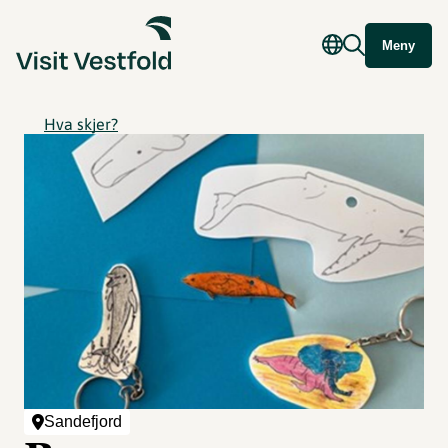
Meny
Hva skjer?
Sandefjord