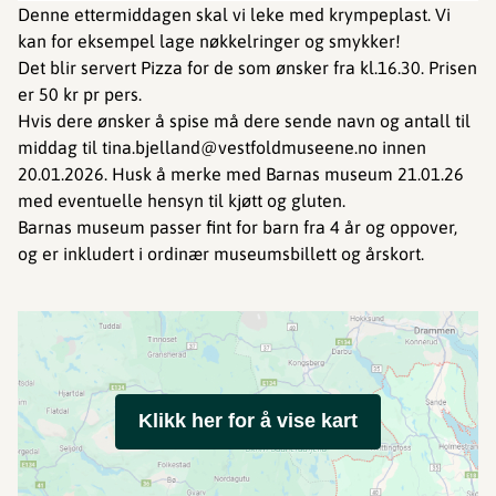
Denne ettermiddagen skal vi leke med krympeplast. Vi
kan for eksempel lage nøkkelringer og smykker!
Det blir servert Pizza for de som ønsker fra kl.16.30. Prisen
er 50 kr pr pers.
Hvis dere ønsker å spise må dere sende navn og antall til
middag til tina.bjelland@vestfoldmuseene.no innen
20.01.2026. Husk å merke med Barnas museum 21.01.26
med eventuelle hensyn til kjøtt og gluten.
Barnas museum passer fint for barn fra 4 år og oppover,
og er inkludert i ordinær museumsbillett og årskort.
Klikk her for å vise kart