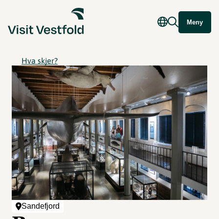
Meny
Hva skjer?
Sandefjord