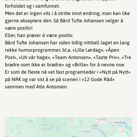
forholdet og i samfunnet.
Men det er ingen vits i å stritte imot endring, man kan like
gjerne akseptere den. Så Bård Tufte Johansen velger å
være positiv!
Eller, han prøver å være positiv.
Bård Tufte Johansen har siden tidlig nittitall laget en lang
rekke humorprogrammer, bl.a. «Lille Lørdag», «Åpen
Post», «Uti vår hage», «Team Antonsen», «Tazte Priv», «Tre
brødre som ikke er brødre» og «Brille» for å nevne noe.
Er som de fleste nå vet fast programleder i «Nytt på Nytt»
på NRK og var sist å se på scenen i «12 Gode Råd»
sammen med Atle Antonsen.