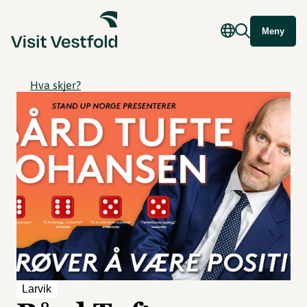
Meny
Hva skjer?
Larvik