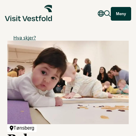
Meny
Hva skjer?
Tønsberg