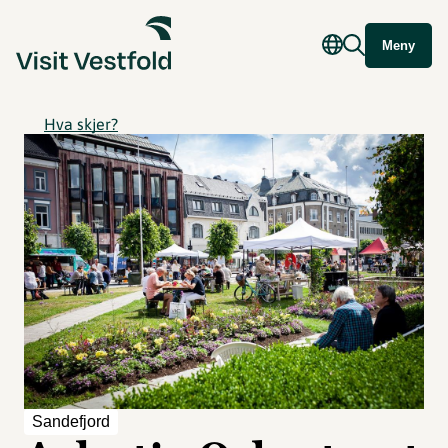
Meny
Hva skjer?
Sandefjord