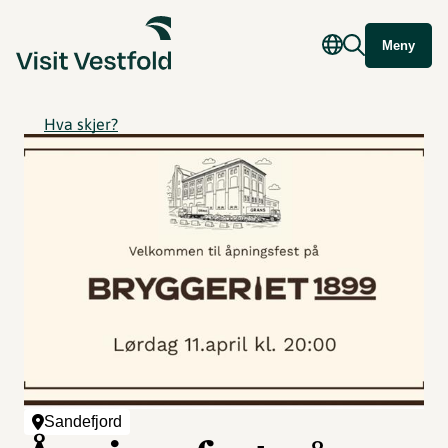
Meny
Hva skjer?
Sandefjord