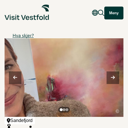
Meny
Hva skjer?
©
Sandefjord