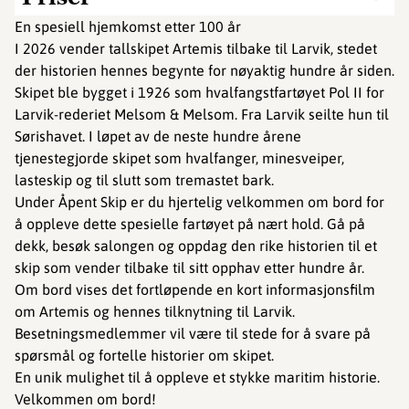
En spesiell hjemkomst etter 100 år
I 2026 vender tallskipet Artemis tilbake til Larvik, stedet
der historien hennes begynte for nøyaktig hundre år siden.
Skipet ble bygget i 1926 som hvalfangstfartøyet Pol II for
Larvik-rederiet Melsom & Melsom. Fra Larvik seilte hun til
Sørishavet. I løpet av de neste hundre årene
tjenestegjorde skipet som hvalfanger, minesveiper,
lasteskip og til slutt som tremastet bark.
Under Åpent Skip er du hjertelig velkommen om bord for
å oppleve dette spesielle fartøyet på nært hold. Gå på
dekk, besøk salongen og oppdag den rike historien til et
skip som vender tilbake til sitt opphav etter hundre år.
Om bord vises det fortløpende en kort informasjonsfilm
om Artemis og hennes tilknytning til Larvik.
Besetningsmedlemmer vil være til stede for å svare på
spørsmål og fortelle historier om skipet.
En unik mulighet til å oppleve et stykke maritim historie.
Velkommen om bord!