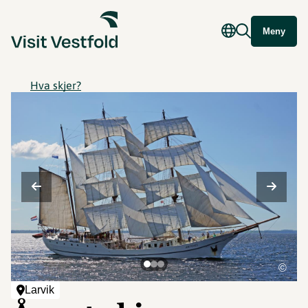
Meny
Hva skjer?
©
Larvik