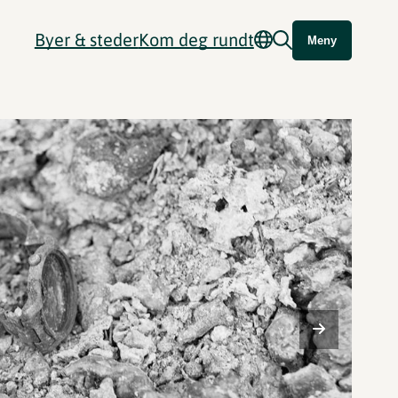
Byer & steder
Kom deg rundt
Meny