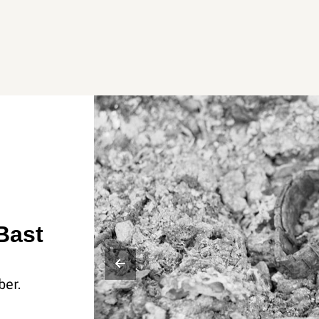
Bast
ber.