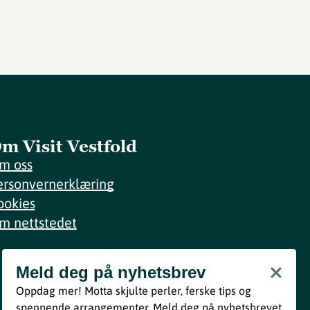
m Visit Vestfold
m oss
ersonvernerklæring
ookies
m nettstedet
Meld deg på nyhetsbrev
Meld deg på nyhetsbrev
Oppdag mer! Motta skjulte perler, ferske tips og
Bli med
spennende arrangementer. Meld deg på nyhetsbrevet