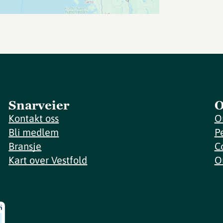
Snarveier
O
Kontakt oss
O
Bli medlem
P
Bransje
C
Kart over Vestfold
O