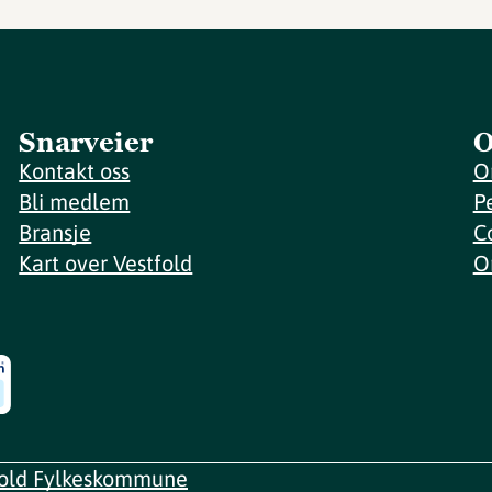
Snarveier
O
Kontakt oss
O
Bli medlem
P
Bransje
C
Kart over Vestfold
O
fold Fylkeskommune