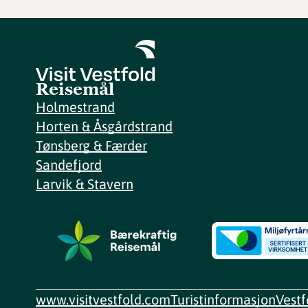
Reisemål
Holmestrand
Horten & Åsgårdstrand
Tønsberg & Færder
Sandefjord
Larvik & Stavern
www.visitvestfold.com
Turistinformasjon
Vest