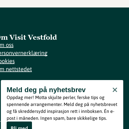
m Visit Vestfold
m oss
ersonvernerklæring
ookies
m nettstedet
Meld deg på nyhetsbrev
Meld deg på nyhetsbrev
Oppdag mer! Motta skjulte perler, ferske tips og
Bli med
spennende arrangementer. Meld deg på nyhetsbrevet
og få skreddersydd inspirasjon rett i innboksen. Én e-
Ved å melde deg inn godtar du våre vilkår i henhold til vår
post i måneden. Ingen spam, bare skikkelige tips.
personvernerklæring
.
Bli med