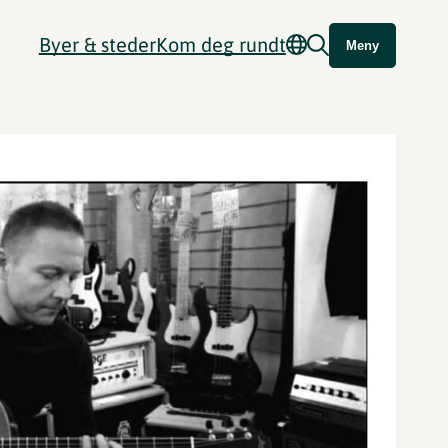
Byer & steder
Kom deg rundt
Meny