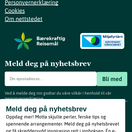
Personvernerklæring
Cookies
Om nettstedet
Meld deg på nyhetsbrev
Bli med
Ved å melde deg inn godtar du våre vilkår i henhold til vår
personvernerklæring
.
www.visitvestfold.com
Meld deg på nyhetsbrev
Turistinformasjon
Oppdag mer! Motta skjulte perler, ferske tips og
Vestfold Fylkeskommune
spennende arrangementer. Meld deg på nyhetsbrevet
By
Breakfast
og få skreddersydd inspirasjon rett i innboksen. Én e-