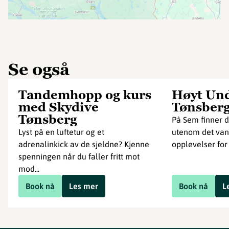
Se også
Tandemhopp og kurs
Høyt Und
med Skydive
Tønsber
Tønsberg
På Sem finner d
Lyst på en luftetur og et
utenom det vanl
adrenalinkick av de sjeldne? Kjenne
opplevelser for
spenningen når du faller fritt mot
mod...
Book nå
Les mer
Book nå
L