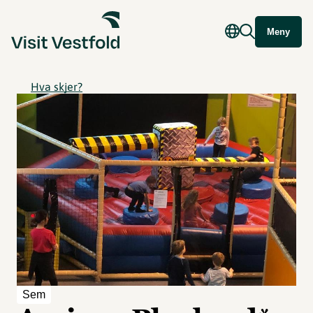
Meny
Hva skjer?
Sem