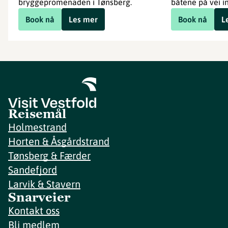
bryggepromenaden i Tønsberg.
båtene på vei in
Book nå
Les mer
Book nå
L
Reisemål
Holmestrand
Horten & Åsgårdstrand
Tønsberg & Færder
Sandefjord
Larvik & Stavern
Snarveier
Kontakt oss
Bli medlem