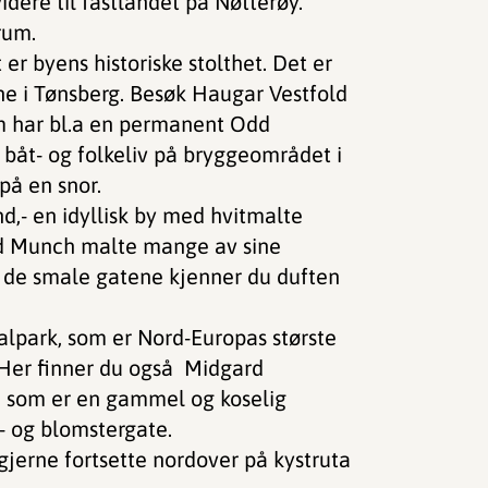
videre til fastlandet på Nøtterøy.
rum.
 er byens historiske stolthet. Det er
e i Tønsberg. Besøk Haugar Vestfold
m har bl.a en permanent Odd
 båt- og folkeliv på bryggeområdet i
på en snor.
nd,- en idyllisk by med hvitmalte
ard Munch malte mange av sine
 de smale gatene kjenner du duften
alpark, som er Nord-Europas største
 Her finner du også Midgard
en som er en gammel og koselig
- og blomstergate.
jerne fortsette nordover på kystruta