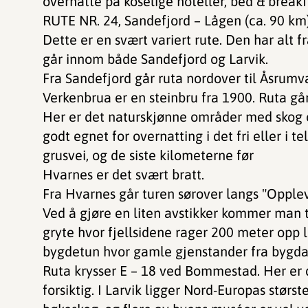
overnatte på koselige hoteller, bed & breakf
RUTE NR. 24, Sandefjord – Lågen (ca. 90 km
Dette er en svært variert rute. Den har alt fra
går innom både Sandefjord og Larvik.
Fra Sandefjord går ruta nordover til Åsrumv
Verkenbrua er en steinbru fra 1900. Ruta går
Her er det naturskjønne områder med skog 
godt egnet for overnatting i det fri eller i
grusvei, og de siste kilometerne før
Hvarnes er det svært bratt.
Fra Hvarnes går turen sørover langs "Opplev
Ved å gjøre en liten avstikker kommer man 
gryte hvor fjellsidene rager 200 meter opp 
bygdetun hvor gamle gjenstander fra bygda 
Ruta krysser E – 18 ved Bommestad. Her er de
forsiktig. I Larvik ligger Nord-Europas størst