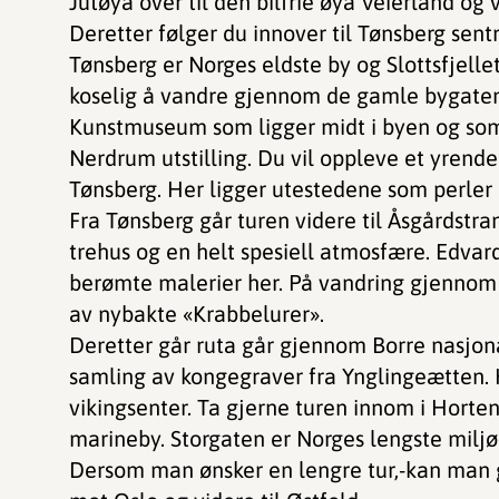
Jutøya over til den bilfrie øya Veierland og 
Deretter følger du innover til Tønsberg sent
Tønsberg er Norges eldste by og Slottsfjellet
koselig å vandre gjennom de gamle bygaten
Kunstmuseum som ligger midt i byen og so
Nerdrum utstilling. Du vil oppleve et yrende
Tønsberg. Her ligger utestedene som perler 
Fra Tønsberg går turen videre til Åsgårdstra
trehus og en helt spesiell atmosfære. Edv
berømte malerier her. På vandring gjennom
av nybakte «Krabbelurer».
Deretter går ruta går gjennom Borre nasjon
samling av kongegraver fra Ynglingeætten.
vikingsenter. Ta gjerne turen innom i Hort
marineby. Storgaten er Norges lengste miljø
Dersom man ønsker en lengre tur,-kan man g