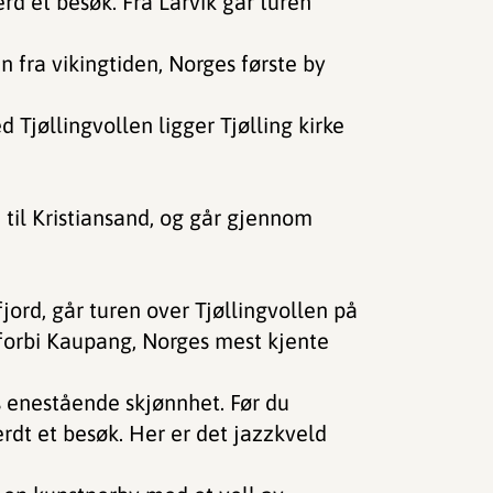
rd et besøk. Fra Larvik går turen
 fra vikingtiden, Norges første by
 Tjøllingvollen ligger Tjølling kirke
 til Kristiansand, og går gjennom
jord, går turen over Tjøllingvollen på
 forbi Kaupang, Norges mest kjente
s enestående skjønnhet. Før du
erdt et besøk. Her er det jazzkveld