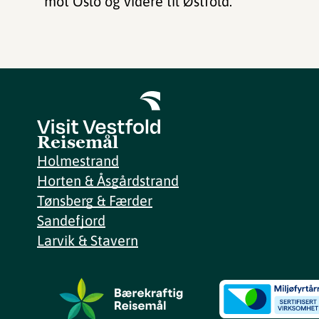
mot Oslo og videre til Østfold.
Reisemål
Holmestrand
Horten & Åsgårdstrand
Tønsberg & Færder
Sandefjord
Larvik & Stavern