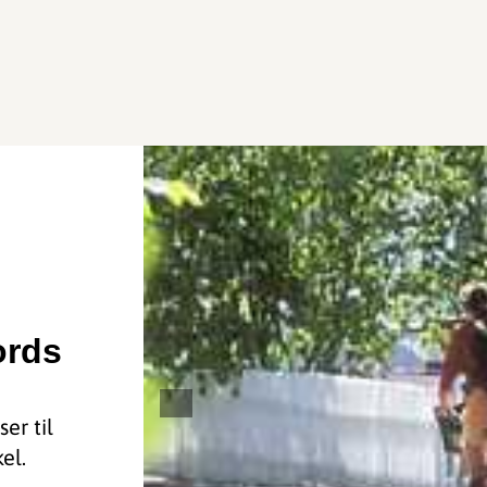
ords
er til
el.