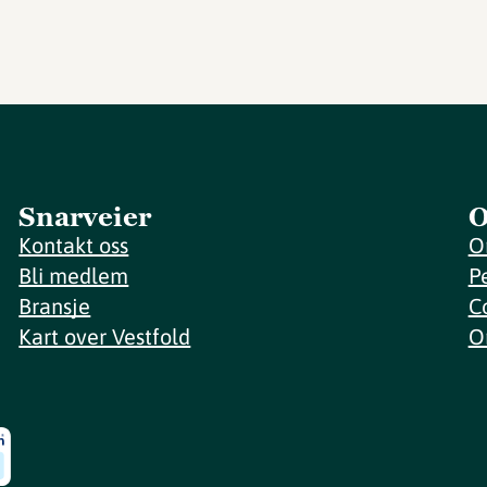
Snarveier
O
Kontakt oss
O
Bli medlem
P
Bransje
C
Kart over Vestfold
O