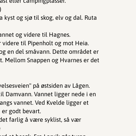
ast eller campingplasser.
)
 kyst og sjø til skog, elv og dal. Ruta
annet og videre til Hagnes.
 videre til Pipenholt og mot Heia.
og en del småvann. Dette området er
 telt. Mellom Snappen og Hvarnes er det
elsesveien" på østsiden av Lågen.
til Damvann. Vannet ligger nede i en
langs vannet. Ved Kvelde ligger et
er godt bevart.
t farlig å være syklist, så vær
e