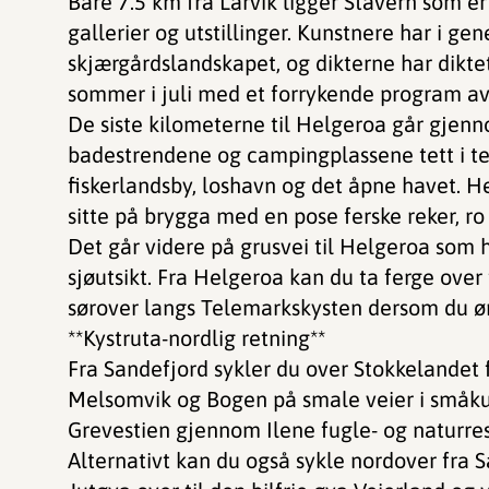
Bare 7.5 km fra Larvik ligger Stavern som e
gallerier og utstillinger. Kunstnere har i ge
skjærgårdslandskapet, og dikterne har dikte
sommer i juli med et forrykende program av f
De siste kilometerne til Helgeroa går gjenn
badestrendene og campingplassene tett i te
fiskerlandsby, loshavn og det åpne havet. H
sitte på brygga med en pose ferske reker, ro 
Det går videre på grusvei til Helgeroa som 
sjøutsikt. Fra Helgeroa kan du ta ferge over
sørover langs Telemarkskysten dersom du øns
**Kystruta-nordlig retning**
Fra Sandefjord sykler du over Stokkelandet f
Melsomvik og Bogen på smale veier i småkup
Grevestien gjennom Ilene fugle- og naturre
Alternativt kan du også sykle nordover fra S