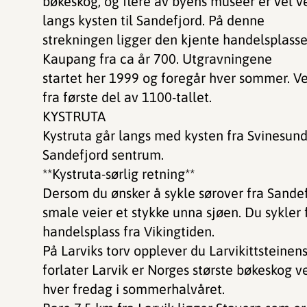
bøkeskog, og flere av byens muséer er vel ve
langs kysten til Sandefjord. På denne
strekningen ligger den kjente handelsplassen
Kaupang fra ca år 700. Utgravningene
startet her 1999 og foregår hver sommer. Ved
fra første del av 1100-tallet.
KYSTRUTA
Kystruta går langs med kysten fra Svinesund
Sandefjord sentrum.
**Kystruta-sørlig retning**
Dersom du ønsker å sykle sørover fra Sandef
smale veier et stykke unna sjøen. Du sykler
handelsplass fra Vikingtiden.
På Larviks torv opplever du Larvikittsteinen
forlater Larvik er Norges største bøkeskog v
hver fredag i sommerhalvåret.