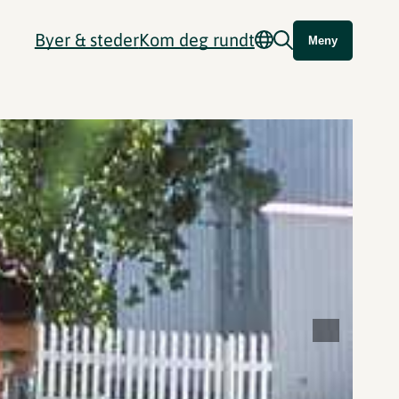
Byer & steder
Kom deg rundt
Meny