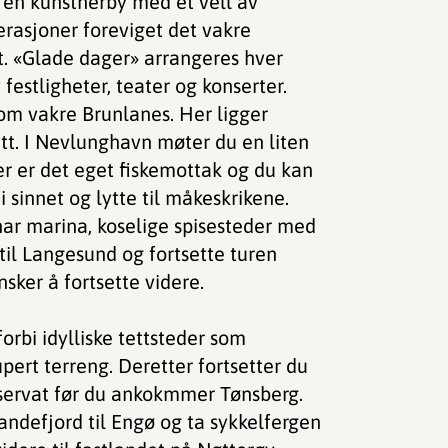
r en kunstnerby med et vell av
nerasjoner foreviget det vakre
t. «Glade dager» arrangeres hver
estligheter, teater og konserter.
om vakre Brunlanes. Her ligger
tt. I Nevlunghavn møter du en liten
er er det eget fiskemottak og du kan
i sinnet og lytte til måkeskrikene.
har marina, koselige spisesteder med
 til Langesund og fortsette turen
ker å fortsette videre.
orbi idylliske tettsteder som
ert terreng. Deretter fortsetter du
servat før du ankokmmer Tønsberg.
andefjord til Engø og ta sykkelfergen