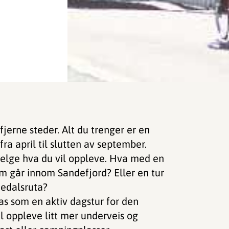
fjerne steder. Alt du trenger er en
fra april til slutten av september.
 velge hva du vil oppleve. Hva med en
om går innom Sandefjord? Eller en tur
medalsruta?
tas som en aktiv dagstur for den
il oppleve litt mer underveis og