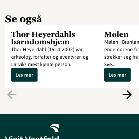
Se også
Thor Heyerdahls
Mølen
barndomshjem
Mølen i Brunlan
Thor Heyerdahl (1914-2002) var
endemorene fra 
arkeolog, forfatter og eventyrer, og
strekker seg fr
Larviks mest kjente person.
Sve...
Les mer
Les mer