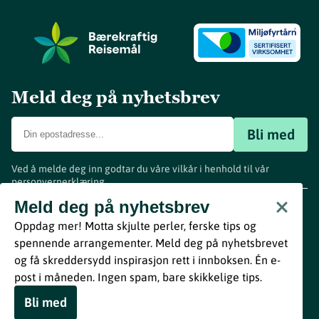
Meld deg på nyhetsbrev
Bli med
Ved å melde deg inn godtar du våre vilkår i henhold til vår
personvernerklæring
.
www.visitvestfold.com
Meld deg på nyhetsbrev
Turistinformasjon
Oppdag mer! Motta skjulte perler, ferske tips og
Vestfold Fylkeskommune
spennende arrangementer. Meld deg på nyhetsbrevet
By
Breakfast
og få skreddersydd inspirasjon rett i innboksen. Én e-
post i måneden. Ingen spam, bare skikkelige tips.
Bli med