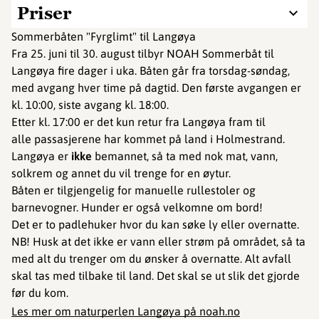
Priser
Sommerbåten "Fyrglimt" til Langøya
Fra 25. juni til 30. august tilbyr NOAH Sommerbåt til
Langøya fire dager i uka. Båten går fra torsdag-søndag,
med avgang hver time på dagtid. Den første avgangen er
kl. 10:00, siste avgang kl. 18:00.
Etter kl. 17:00 er det kun retur fra Langøya fram til
alle passasjerene har kommet på land i Holmestrand.
Langøya er
ikke
bemannet, så ta med nok mat, vann,
solkrem og annet du vil trenge for en øytur.
Båten er tilgjengelig for manuelle rullestoler og
barnevogner. Hunder er også velkomne om bord!
Det er to padlehuker hvor du kan søke ly eller overnatte.
NB! Husk at det ikke er vann eller strøm på området, så ta
med alt du trenger om du ønsker å overnatte. Alt avfall
skal tas med tilbake til land. Det skal se ut slik det gjorde
før du kom.
Les mer om naturperlen Langøya på noah.no