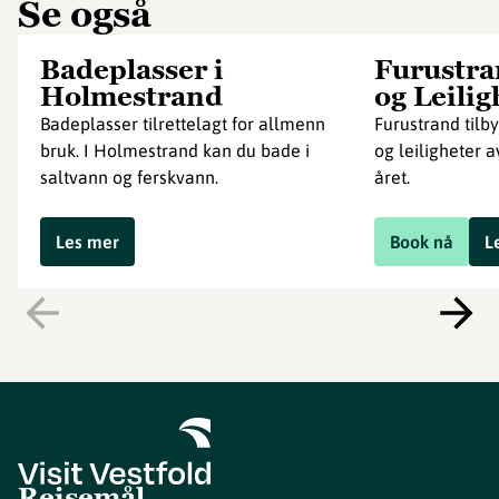
Se også
Badeplasser i
Furustra
Holmestrand
og Leilig
Badeplasser tilrettelagt for allmenn
Furustrand tilby
bruk. I Holmestrand kan du bade i
og leiligheter a
saltvann og ferskvann.
året.
Les mer
Book nå
L
Reisemål