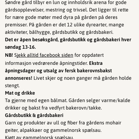
Søndre gård tilbyr en lun og innholdsrik arena for gode
gårdsopplevelser, mestring og trivsel. Det ligger til rette
for nære gode møter med dyra på gården på deres
premisser. På gården er det 12 ulike dyrearter, mange
aktiviteter, bålhygge, gårdsbutikk og gårdsbakeri.
Det er åpen besøksgård, gårdsbutikk og gårdsbakeri hver
søndag 13-16.
NB!
S
jekk alltid facebook siden
for oppdatert
informasjon vedrørende åpningstider.
Ekstra
åpningsdager og utsalg av fersk bakerovnsbakst
annonseres!
Livet skjer og noen ganger må gården holde
stengt.
Mat og drikke
Ta gjerne med egen bålmat. Gården selger varme/kalde
drikker og bakst fra vedfyrt bakerovn/takke.
Gårdsbutikk & gårdsbakeri
Garn og produkter av ull og fiber fra gårdens mohair
geiter, alpakkaer og gammelnorsk spælsau.
Kjøtt av gammelnorsk spælsau.