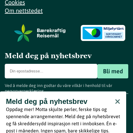
Cookies
Om nettstedet
Meld deg på nyhetsbrev
Bli med
Ved å melde deg inn godtar du våre vilkår i henhold til vår
personvernerklæring
.
www.visitvestfold.com
Meld deg på nyhetsbrev
Turistinformasjon
Oppdag mer! Motta skjulte perler, ferske tips og
Vestfold Fylkeskommune
spennende arrangementer. Meld deg på nyhetsbrevet
By
Breakfast
og få skreddersydd inspirasjon rett i innboksen. Én e-
post i måneden. Ingen spam, bare skikkelige tips.