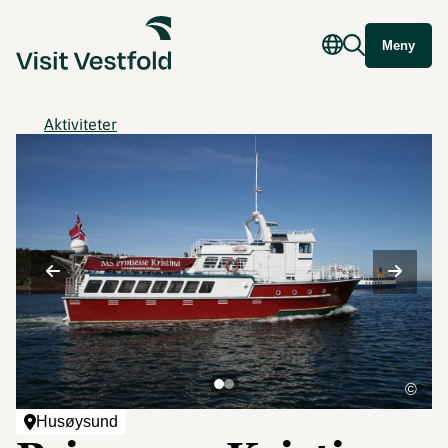
Meny
Aktiviteter
©
Husøysund