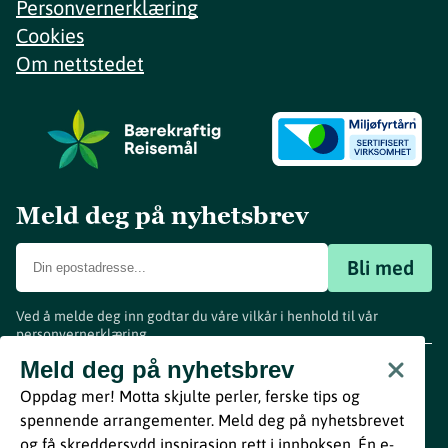
Personvernerklæring
Cookies
Om nettstedet
Meld deg på nyhetsbrev
Bli med
Ved å melde deg inn godtar du våre vilkår i henhold til vår
personvernerklæring
.
www.visitvestfold.com
Meld deg på nyhetsbrev
Turistinformasjon
Oppdag mer! Motta skjulte perler, ferske tips og
Vestfold Fylkeskommune
spennende arrangementer. Meld deg på nyhetsbrevet
By
Breakfast
og få skreddersydd inspirasjon rett i innboksen. Én e-