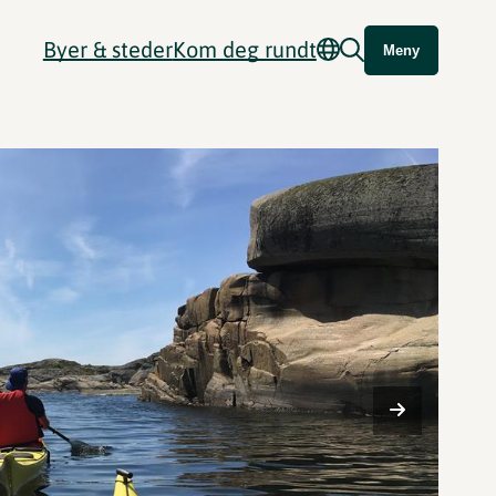
Byer & steder
Kom deg rundt
Meny