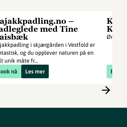
ajakkpadling.no –
Kaja
adleglede med Tine
Kaja
aisbæk
Ønsker 
jakkpadling i skjærgården i Vestfold er
ntastisk, og du opplever naturen på en
t unik måte fr...
Book nå
Les mer
Book 