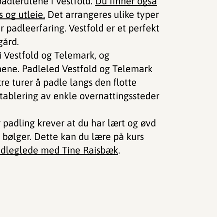
padlerutene i Vestfold.
Du finner også
 og utleie.
Det arrangeres ulike typer
padleerfaring. Vestfold er et perfekt
rgård.
i Vestfold og Telemark, og
ne. Padleled Vestfold og Telemark
ikre turer å padle langs den flotte
etablering av enkle overnattingssteder
 padling krever at du har lært og øvd
 bølger. Dette kan du lære på kurs
adleglede med Tine Raisbæk
.