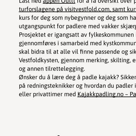
Last ned
appen Outtt
for å få oversikt over 
turforslagene på visitvestfold.com, samt kurs
kurs for deg som nybegynner og deg som har 
utgangspunkt for padlere med vakker skjæ
Prosjektet er igangsatt av fylkeskommunen 
gjennomføres i samarbeid med kystkommune
skal bidra til at alle vil finne passende og s
Vestfoldkysten, gjennom merking, skilting, 
og annen tilrettelegging.
Ønsker du å lære deg å padle kajakk? Sikker
på redningsteknikker og hvordan du padler i
eller privattimer med
Kajakkpadling.no – P