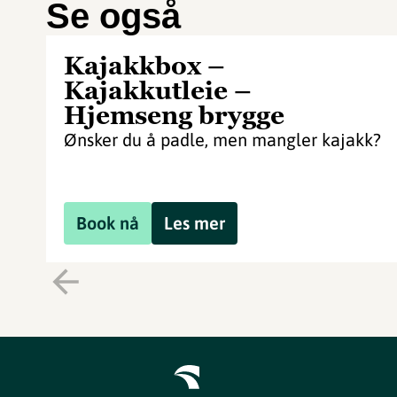
Se også
Kajakkbox –
Kajakkutleie –
Hjemseng brygge
Ønsker du å padle, men mangler kajakk?
Book nå
Les mer