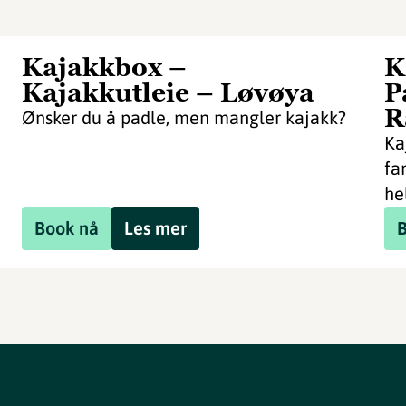
Kajakkbox –
K
Kajakkutleie – Løvøya
P
R
Ønsker du å padle, men mangler kajakk?
Ka
fa
hel
Book nå
Les mer