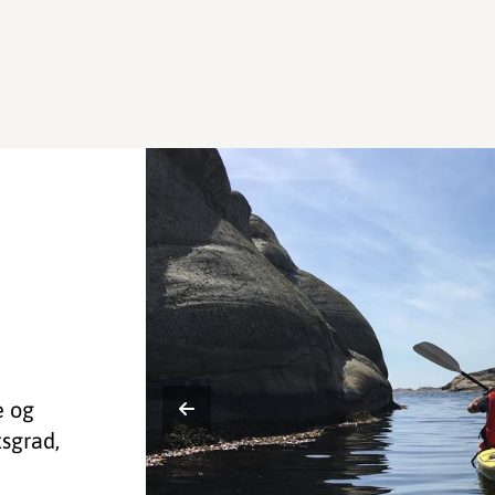
e og
tsgrad,