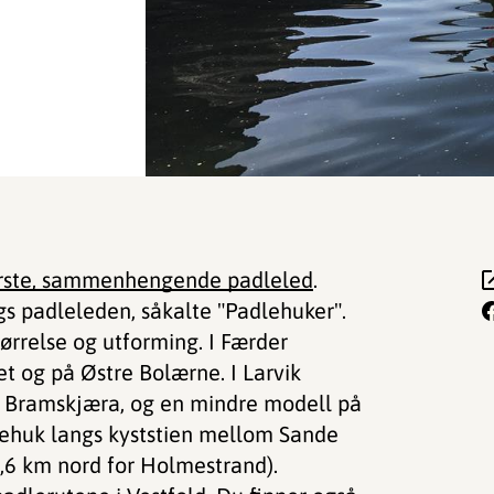
første, sammenhengende padleled
.
gs padleleden, såkalte "Padlehuker".
tørrelse og utforming. I Færder
 og på Østre Bolærne. I Larvik
 Bramskjæra, og en mindre modell på
lehuk langs kyststien mellom Sande
1,6 km nord for Holmestrand).