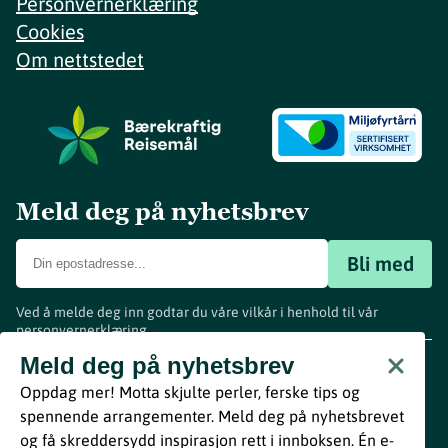
Personvernerklæring
Cookies
Om nettstedet
Meld deg på nyhetsbrev
Bli med
Ved å melde deg inn godtar du våre vilkår i henhold til vår
personvernerklæring
.
www.visitvestfold.com
Meld deg på nyhetsbrev
Turistinformasjon
Oppdag mer! Motta skjulte perler, ferske tips og
Vestfold Fylkeskommune
spennende arrangementer. Meld deg på nyhetsbrevet
By
Breakfast
og få skreddersydd inspirasjon rett i innboksen. Én e-