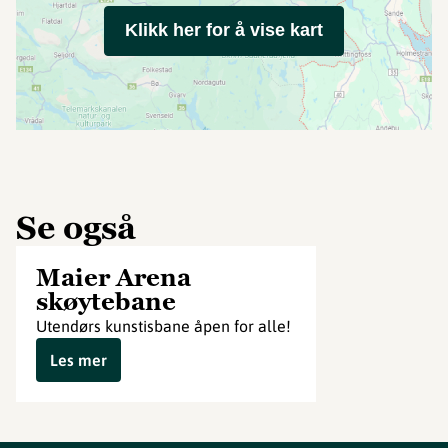
Klikk her for å vise kart
Se også
Maier Arena
skøytebane
Utendørs kunstisbane åpen for alle!
Les mer