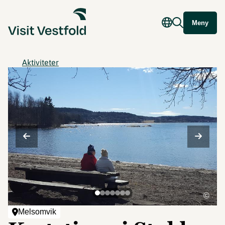
Meny
Aktiviteter
©
Melsomvik