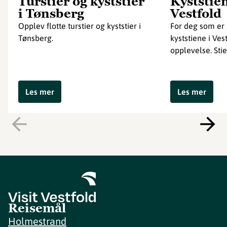
Turstier og kyststier
Kyststie
i Tønsberg
Vestfold
Opplev flotte turstier og kyststier i
For deg som er g
Tønsberg.
kyststiene i Ves
opplevelse. Stien
Les mer
Les mer
Reisemål
Holmestrand