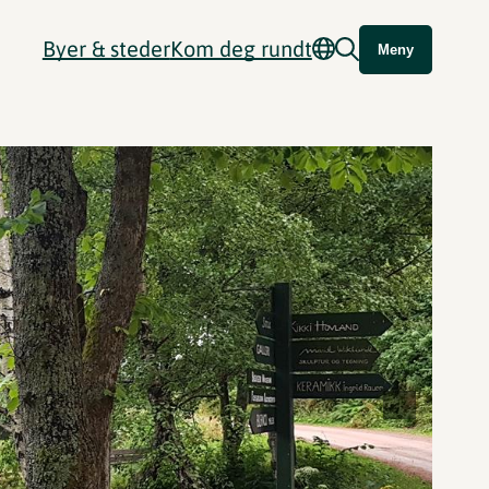
Byer & steder
Kom deg rundt
Meny