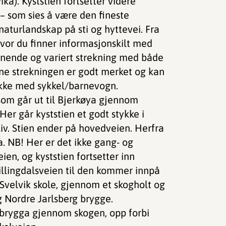
ika). Kyststien fortsetter videre
– som sies å være den fineste
naturlandskap på sti og hyttevei. Fra
hvor du finner informasjonskilt med
ennende og variert strekning med både
nne strekningen er godt merket og kan
ikke med sykkel/barnevogn.
 som går ut til Bjerkøya gjennom
er går kyststien et godt stykke i
liv. Stien ender på hovedveien. Herfra
a. NB! Her er det ikke gang- og
en, og kyststien fortsetter inn
illingdalsveien til den kommer innpå
 Svelvik skole, gjennom et skogholt og
 Nordre Jarlsberg brygge.
rsbrygga gjennom skogen, opp forbi