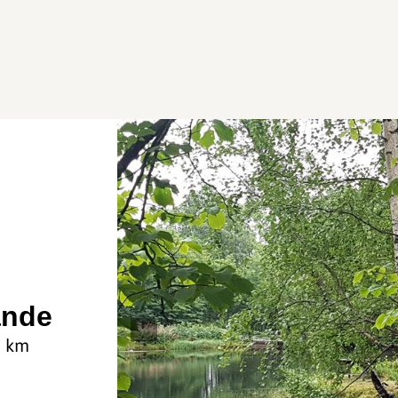
ande
5 km