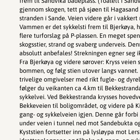
frem til Sandvika badeplass. (Toalett i Sandv
gjennom skogen, tett på sjøen til Hagasand 
stranden i Sande. Veien videre går i vakkert 
Vammen er det sykkelsti frem til Bjerkøya, 
flere turforslag på P-plassen. En meget sp
skogsstier, strand og svaberg underveis. De
absolutt anbefales! Strekningen egner seg 
Fra Bjerkøya og videre sørover: Kryss veien
bommen, og følg stien utover langs vannet. H
trivelige omgivelser med rikt fugle- og dyre
følger du veikanten ca 4.km til Bekkestrand
sykkelvei. Ved Bekkestranda krysses hovedvei
Bekkeveien til boligområdet, og videre på K
gang- og sykkelveien igjen. Denne går forbi
under veien i tunnel ned mot Sandebukta og
Kyststien fortsetter inn på lysløypa mot Le