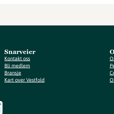
Snarveier
O
Kontakt oss
O
Bli medlem
P
Bransje
C
Kart over Vestfold
O