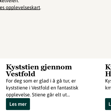
kelveien.
s opplevelseskart
.
Kyststien gjennom
K
Vestfold
H
For deg som er glad i å gå tur, er
Ky
kyststiene i Vestfold en fantastisk
km
opplevelse. Stiene går elt ut...
Les mer
L