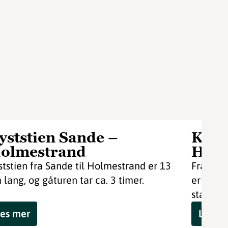
yststien Sande –
Kyst
olmestrand
Hort
ststien fra Sande til Holmestrand er 13
Fra Holm
 lang, og gåturen tar ca. 3 timer.
er det c
starter 
es mer
Les m