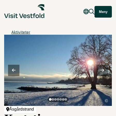
Meny
Aktiviteter
©
Åsgårdstrand