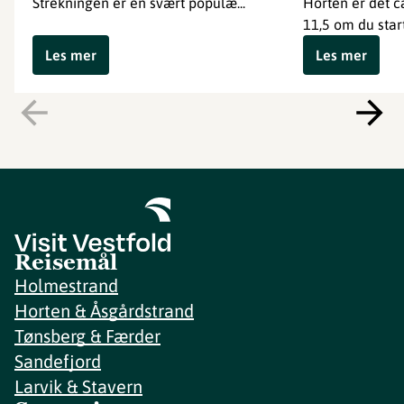
Strekningen er en svært populæ...
Horten er det ca
11,5 om du start
Les mer
Les mer
Reisemål
Holmestrand
Horten & Åsgårdstrand
Tønsberg & Færder
Sandefjord
Larvik & Stavern