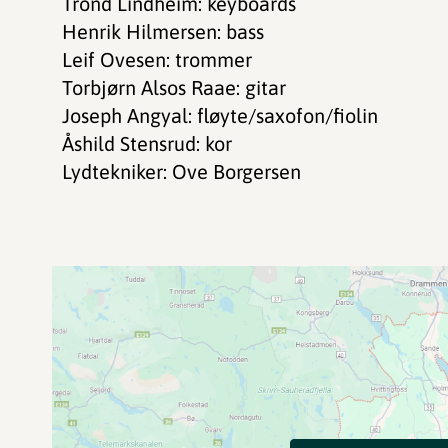
Trond Lindheim: keyboards
Henrik Hilmersen: bass
Leif Ovesen: trommer
Torbjørn Alsos Raae: gitar
Joseph Angyal: fløyte/saxofon/fiolin
Åshild Stensrud: kor
Lydtekniker: Ove Borgersen