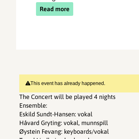
Read more
This event has already happened.
The Concert will be played 4 nights
Ensemble:
Eskild Sundt-Hansen: vokal
Håvard Gryting: vokal, munnspill
Øystein Fevang: keyboards/vokal