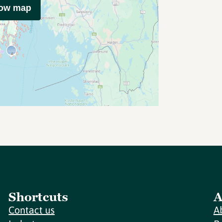
how map
Shortcuts
A
Contact us
A