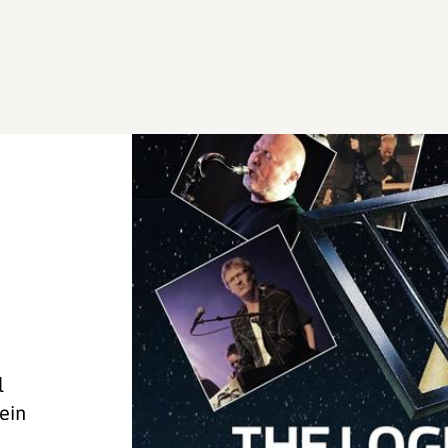
l
ein