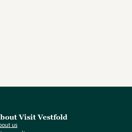
bout Visit Vestfold
bout us